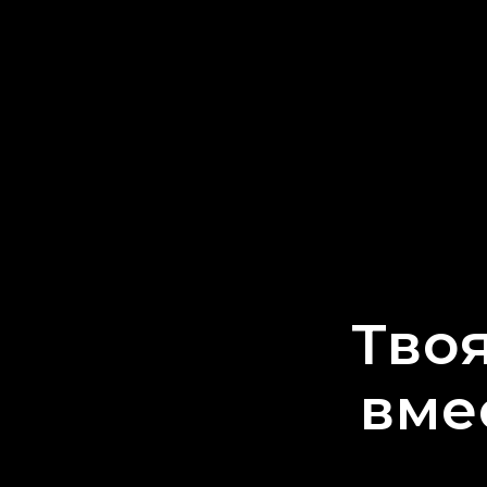
Тво
вме