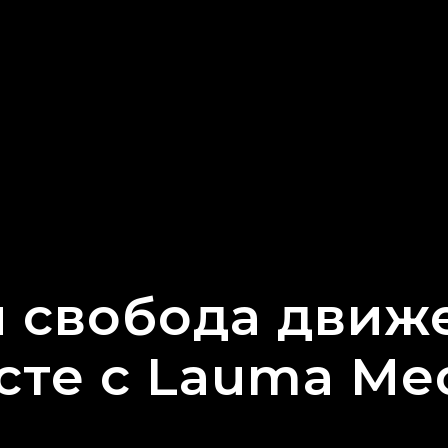
я свобода движ
сте с Lauma Med