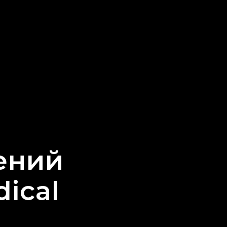
ений
ical