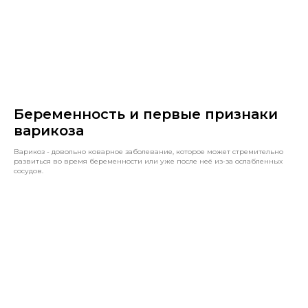
Беременность и первые признаки
варикоза
Варикоз - довольно коварное заболевание, которое может стремительно
развиться во время беременности или уже после неё из-за ослабленных
сосудов.