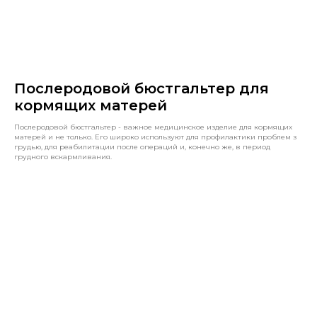
Послеродовой бюстгальтер для
кормящих матерей
Послеродовой бюстгальтер - важное медицинское изделие для кормящих
матерей и не только. Его широко используют для профилактики проблем з
грудью, для реабилитации после операций и, конечно же, в период
грудного вскармливания.