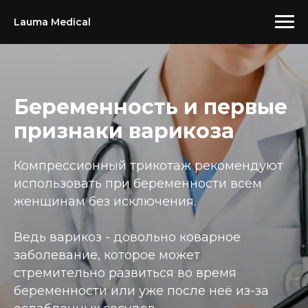
Lauma Medical
Беременность и первые
признаки варикоза
Компрессионный трикотаж рекомендуют
использовать при беременности всем
женщинам без исключения.
Ведь варикоз - довольно коварное
заболевание, которое может
стремительно развиться во время
беременности или уже после неё из-за