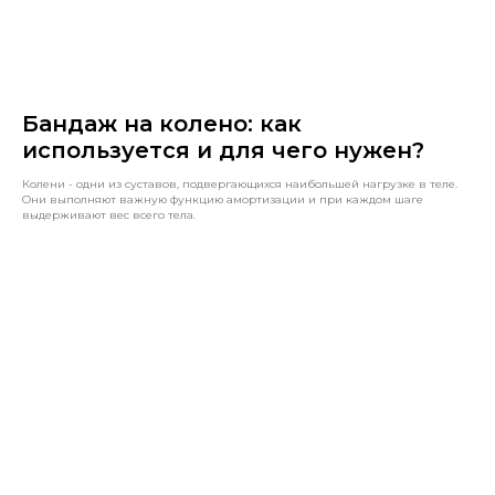
Бандаж на колено: как
используется и для чего нужен?
Колени - одни из суставов, подвергающихся наибольшей нагрузке в теле.
Они выполняют важную функцию амортизации и при каждом шаге
выдерживают вес всего тела.