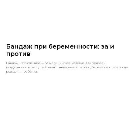
Бандаж при беременности: за и
против
Бандаж - это специальное медицинское изделие. Он призван
поддерживать растущий живот женщины в период беременности и после
рождения ребёнка.