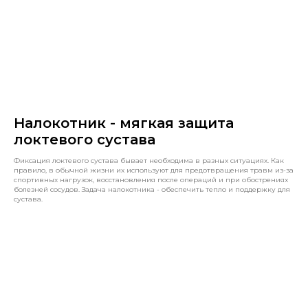
Налокотник - мягкая защита
локтевого сустава
Фиксация локтевого сустава бывает необходима в разных ситуациях. Как
правило, в обычной жизни их используют для предотвращения травм из-за
спортивных нагрузок, восстановления после операций и при обострениях
болезней сосудов. Задача налокотника - обеспечить тепло и поддержку для
сустава.