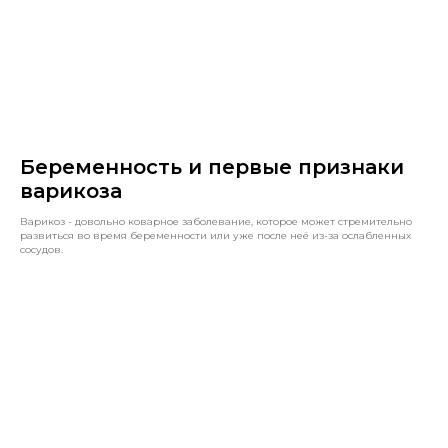
Беременность и первые признаки
варикоза
Варикоз - довольно коварное заболевание, которое может стремительно
развиться во время беременности или уже после неё из-за ослабленных
сосудов.