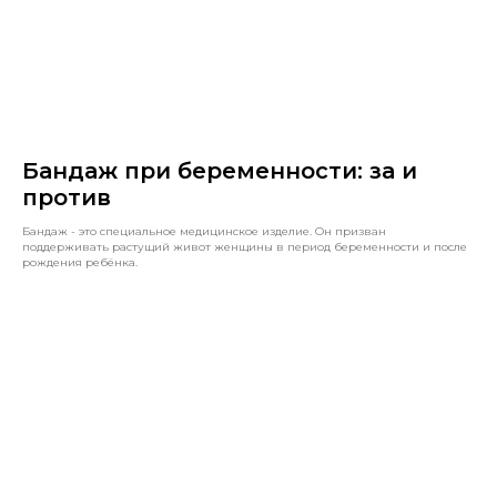
Бандаж при беременности: за и
против
Бандаж - это специальное медицинское изделие. Он призван
поддерживать растущий живот женщины в период беременности и после
рождения ребёнка.