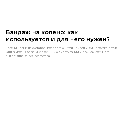
Бандаж на колено: как
используется и для чего нужен?
Колени - одни из суставов, подвергающихся наибольшей нагрузке в теле.
Они выполняют важную функцию амортизации и при каждом шаге
выдерживают вес всего тела.