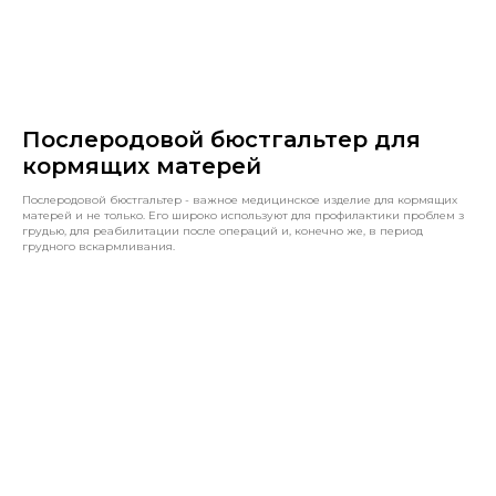
Послеродовой бюстгальтер для
кормящих матерей
Послеродовой бюстгальтер - важное медицинское изделие для кормящих
матерей и не только. Его широко используют для профилактики проблем з
грудью, для реабилитации после операций и, конечно же, в период
грудного вскармливания.