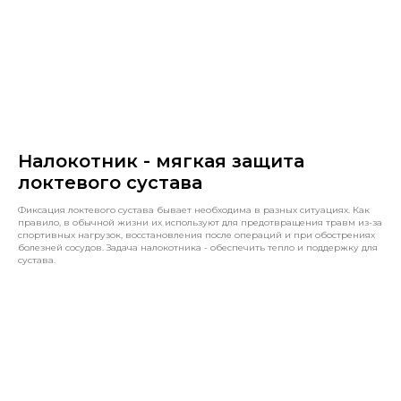
Налокотник - мягкая защита
локтевого сустава
Фиксация локтевого сустава бывает необходима в разных ситуациях. Как
правило, в обычной жизни их используют для предотвращения травм из-за
спортивных нагрузок, восстановления после операций и при обострениях
болезней сосудов. Задача налокотника - обеспечить тепло и поддержку для
сустава.