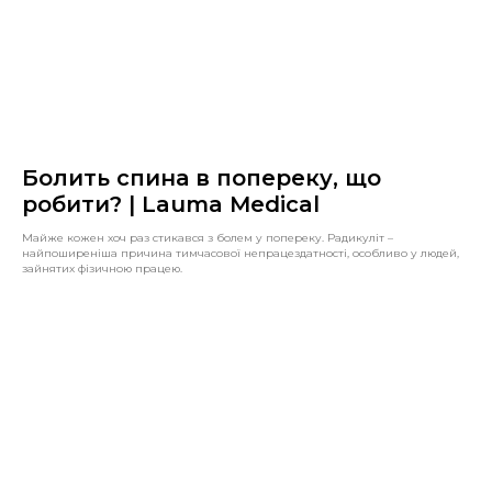
Болить спина в попереку, що
робити? | Lauma Medical
Майже кожен хоч раз стикався з болем у попереку. Радикуліт –
найпоширеніша причина тимчасової непрацездатності, особливо у людей,
зайнятих фізичною працею.