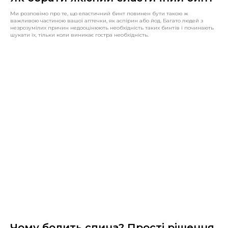
Ми розповімо про те, що еластичний бинт повинен бути такою ж
важливою частиною вашої аптечки, як аспірин або йод. Багато людей з
незрозумілих причин недооцінюють необхідність таких бинтів і починають
шукати їх, тільки коли виникає гостра необхідність.
Чому болить спина? Прості рішення