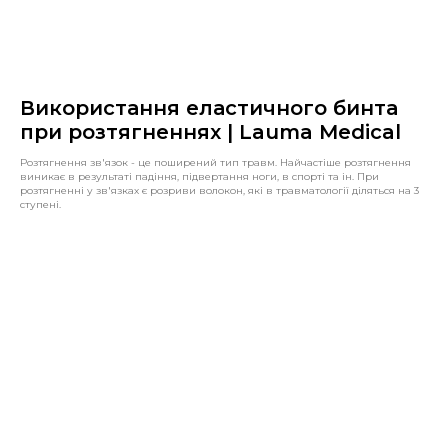
Використання еластичного бинта
при розтягненнях | Lauma Medical
Розтягнення зв'язок - це поширений тип травм. Найчастіше розтягнення
виникає в результаті падіння, підвертання ноги, в спорті та ін. При
розтягненні у зв'язках є розриви волокон, які в травматології діляться на 3
ступені.