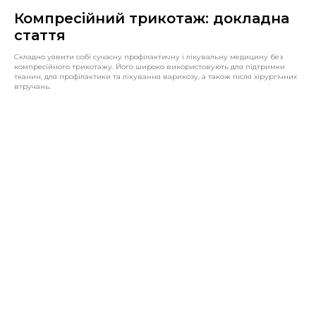
Компресійний трикотаж: докладна
стаття
Складно уявити собі сучасну профілактичну і лікувальну медицину без
компресійного трикотажу. Його широко використовують для підтримки
тканин, для профілактики та лікування варикозу, а також після хірургічних
втручань.