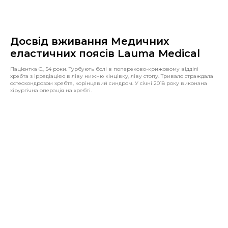
Досвід вживання Медичних
еластичних поясів Lauma Medical
Пацієнтка С., 54 роки. Турбують болі в попереково-крижовому відділі
хребта з іррадіацією в ліву нижню кінцівку, ліву стопу. Тривало страждала
остеохондрозом хребта, корінцевий синдром. У січні 2018 року виконана
хірургічна операція на хребті.