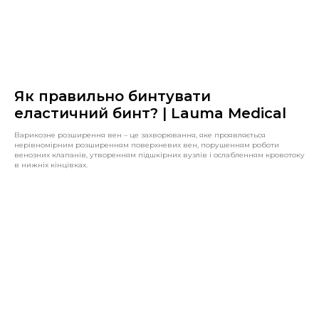
Як правильно бинтувати
еластичний бинт? | Lauma Medical
Варикозне розширення вен – це захворювання, яке проявляється
нерівномірним розширенням поверхневих вен, порушенням роботи
венозних клапанів, утворенням підшкірних вузлів і ослабленням кровотоку
в нижніх кінцівках.