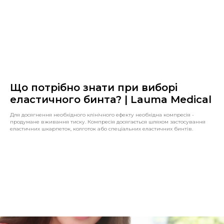
Що потрібно знати при виборі
еластичного бинта? | Lauma Medical
Для досягнення необхідного клінічного ефекту необхідна компресія -
продумане вживання тиску. Компресія досягається шляхом застосування
еластичних шкарпеток, колготок або спеціальних еластичних бинтів.