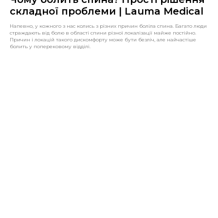
складної проблеми | Lauma Medical
Напевно, у кожного з нас колись з різних причин боліла спина. Багато люди
страждають від болю в області спини різної локалізації майже постійно.
Причин і локацій такого дискомфорту може бути безліч, але найчастіше
болить у поперековому відділі.