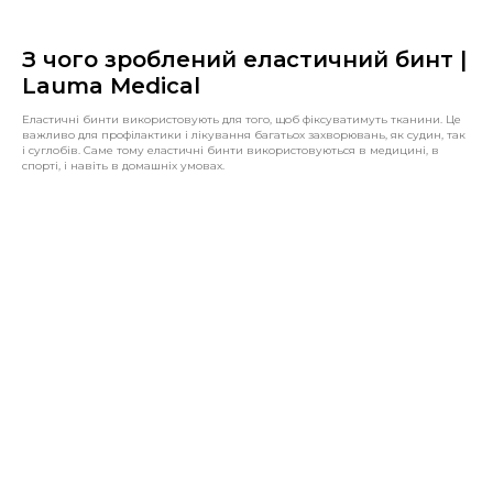
З чого зроблений еластичний бинт |
Lauma Medical
Еластичні бинти використовують для того, щоб фіксуватимуть тканини. Це
важливо для профілактики і лікування багатьох захворювань, як судин, так
і суглобів. Саме тому еластичні бинти використовуються в медицині, в
спорті, і навіть в домашніх умовах.